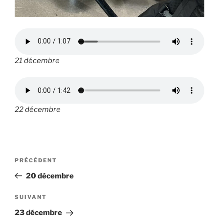
21 décembre
22 décembre
Navigation
Article
PRÉCÉDENT
de
précédent
20 décembre
l’article
Article
SUIVANT
suivant
23 décembre