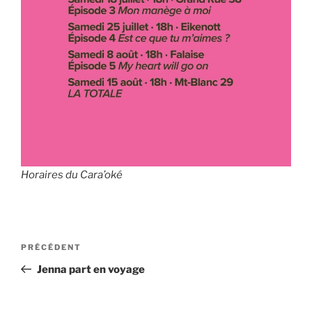
Horaires du Cara’oké
Navigation
Article
PRÉCÉDENT
de
précédent
Jenna part en voyage
l’article