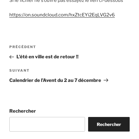
Si le fichier ne s’ouvre pas essayez le lien ci-dessous
https://on.soundcloud.com/hxZtcEYi2EqLVG2v6
Navigation
Article
PRÉCÉDENT
de
précédent
L’été en ville est de retour !!
l’article
Article
SUIVANT
suivant
Calendrier de l’Avent du 2 au 7 décembre
Rechercher
Rechercher