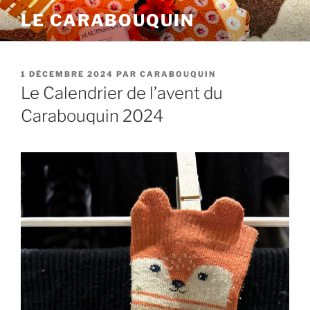
Aller
LE CARABOUQUIN
au
contenu
principal
PUBLIÉ
1 DÉCEMBRE 2024
PAR
CARABOUQUIN
LE
Le Calendrier de l’avent du
Carabouquin 2024