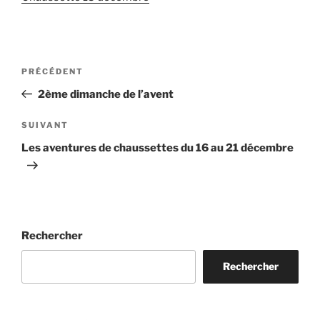
Navigation
Article
PRÉCÉDENT
de
précédent
2ème dimanche de l’avent
l’article
Article
SUIVANT
suivant
Les aventures de chaussettes du 16 au 21 décembre
Rechercher
Rechercher