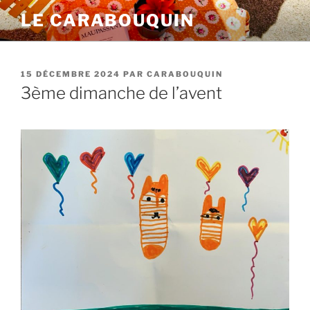
Aller
LE CARABOUQUIN
au
contenu
principal
PUBLIÉ
15 DÉCEMBRE 2024
PAR
CARABOUQUIN
LE
3ème dimanche de l’avent