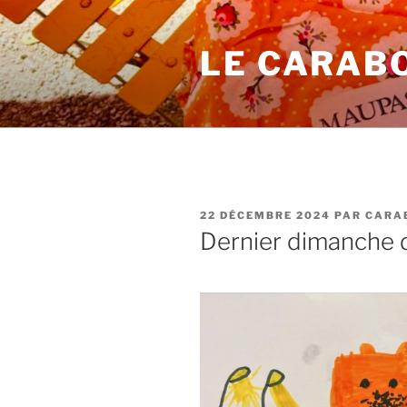
Aller
au
LE CARAB
contenu
principal
PUBLIÉ
22 DÉCEMBRE 2024
PAR
CARA
LE
Dernier dimanche d