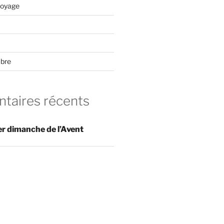
voyage
mbre
aires récents
er dimanche de l’Avent