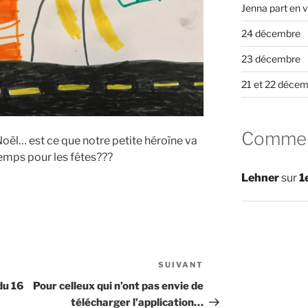
Jenna part en 
24 décembre
23 décembre
21 et 22 déce
Comment
Noël… est ce que notre petite héroïne va
 temps pour les fêtes???
Lehner
sur
1
SUIVANT
Article
suivant
du 16
Pour celleux qui n’ont pas envie de
télécharger l’application…