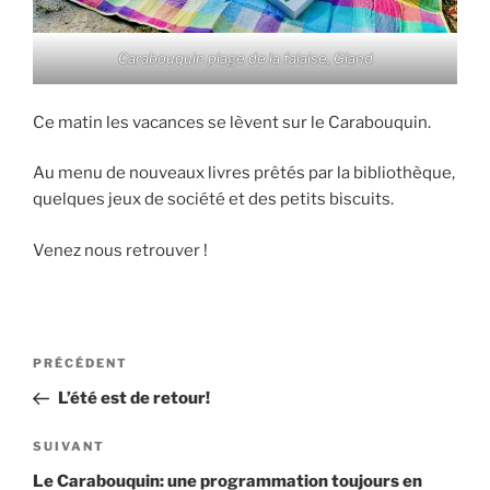
Carabouquin plage de la falaise, Gland
Ce matin les vacances se lèvent sur le Carabouquin.
Au menu de nouveaux livres prêtés par la bibliothèque,
quelques jeux de société et des petits biscuits.
Venez nous retrouver !
Navigation
Article
PRÉCÉDENT
de
précédent
L’été est de retour!
l’article
Article
SUIVANT
suivant
Le Carabouquin: une programmation toujours en