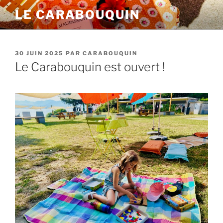
Aller
LE CARABOUQUIN
au
contenu
principal
PUBLIÉ
30 JUIN 2025
PAR
CARABOUQUIN
LE
Le Carabouquin est ouvert !