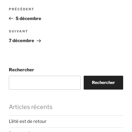
Navigation
Article
PRÉCÉDENT
de
précédent
5 décembre
l’article
Article
SUIVANT
suivant
7 décembre
Rechercher
Rechercher
Articles récents
L’été est de retour