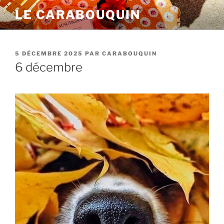
Aller
LE CARABOUQUIN
au
contenu
principal
PUBLIÉ
5 DÉCEMBRE 2025
PAR
CARABOUQUIN
LE
6 décembre